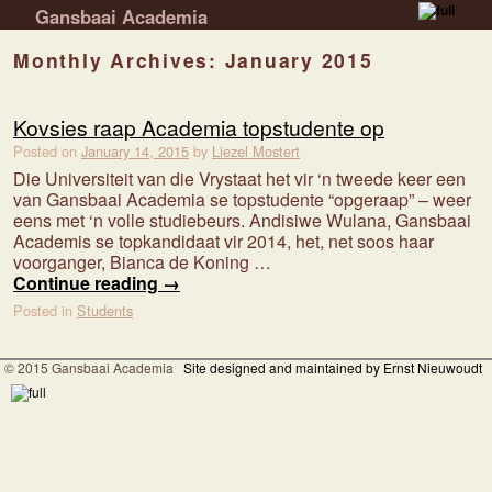
Gansbaai Academia
Skip to primary content
Skip to secondary content
Monthly Archives:
January 2015
Kovsies raap Academia topstudente op
Posted on
January 14, 2015
by
Liezel Mostert
Die Universiteit van die Vrystaat het vir ‘n tweede keer een
van Gansbaai Academia se topstudente “opgeraap” – weer
eens met ‘n volle studiebeurs. Andisiwe Wulana, Gansbaai
Academis se topkandidaat vir 2014, het, net soos haar
voorganger, Bianca de Koning …
Continue reading
→
Posted in
Students
© 2015 Gansbaai Academia
Site designed and maintained by Ernst Nieuwoudt