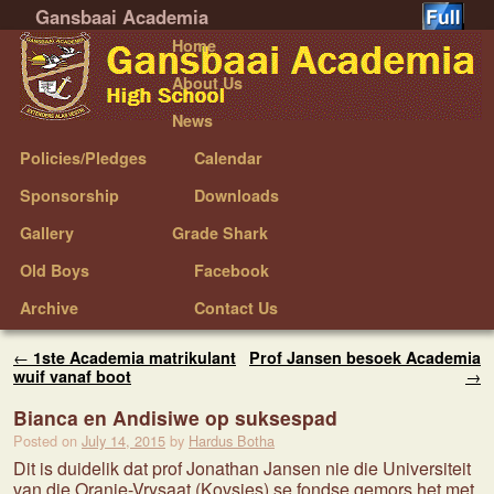
Gansbaai Academia
Skip to primary content
Skip to secondary content
Home
About Us
News
Policies/Pledges
Calendar
Sponsorship
Downloads
Gallery
Grade Shark
Old Boys
Facebook
Archive
Contact Us
Post navigation
←
1ste Academia matrikulant
Prof Jansen besoek Academia
wuif vanaf boot
→
Bianca en Andisiwe op suksespad
Posted on
July 14, 2015
by
Hardus Botha
Dit is duidelik dat prof Jonathan Jansen nie die Universiteit
van die Oranje-Vrysaat (Kovsies) se fondse gemors het met