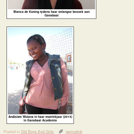
Bianca de Koning tydens haar onlangse besoek aan
Gansbaai
Andisiwe Wulana in haar matriekjaar (2014)
in Gansbaai Academia
Posted in
Old Boys And Girls
permalink