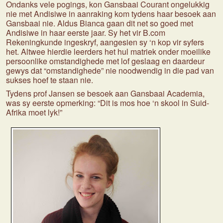
Ondanks vele pogings, kon Gansbaai Courant ongelukkig
nie met Andisiwe in aanraking kom tydens haar besoek aan
Gansbaai nie. Aldus Bianca gaan dit net so goed met
Andisiwe in haar eerste jaar. Sy het vir B.com
Rekeningkunde ingeskryf, aangesien sy ‘n kop vir syfers
het. Altwee hierdie leerders het hul matriek onder moeilike
persoonlike omstandighede met lof geslaag en daardeur
gewys dat “omstandighede” nie noodwendig in die pad van
sukses hoef te staan nie.
Tydens prof Jansen se besoek aan Gansbaai Academia,
was sy eerste opmerking: “Dit is mos hoe ‘n skool in Suid-
Afrika moet lyk!”