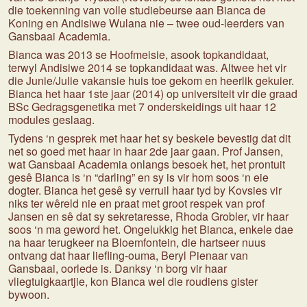
die toekenning van volle studiebeurse aan Bianca de
Koning en Andisiwe Wulana nie – twee oud-leerders van
Gansbaai Academia.
Bianca was 2013 se Hoofmeisie, asook topkandidaat,
terwyl Andisiwe 2014 se topkandidaat was. Altwee het vir
die Junie/Julie vakansie huis toe gekom en heerlik gekuier.
Bianca het haar 1ste jaar (2014) op universiteit vir die graad
BSc Gedragsgenetika met 7 onderskeidings uit haar 12
modules geslaag.
Tydens ‘n gesprek met haar het sy beskeie bevestig dat dit
net so goed met haar in haar 2de jaar gaan. Prof Jansen,
wat Gansbaai Academia onlangs besoek het, het prontuit
gesê Bianca is ‘n “darling” en sy is vir hom soos ‘n eie
dogter. Bianca het gesê sy verruil haar tyd by Kovsies vir
niks ter wêreld nie en praat met groot respek van prof
Jansen en sê dat sy sekretaresse, Rhoda Grobler, vir haar
soos ‘n ma geword het. Ongelukkig het Bianca, enkele dae
na haar terugkeer na Bloemfontein, die hartseer nuus
ontvang dat haar liefling-ouma, Beryl Pienaar van
Gansbaai, oorlede is. Danksy ‘n borg vir haar
vliegtuigkaartjie, kon Bianca wel die roudiens gister
bywoon.