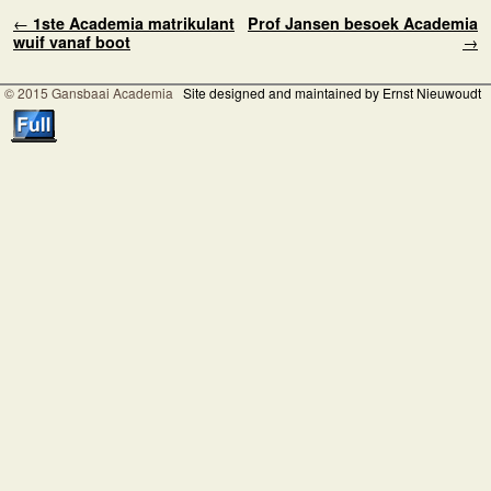
Post navigation
←
1ste Academia matrikulant
Prof Jansen besoek Academia
wuif vanaf boot
→
© 2015 Gansbaai Academia
Site designed and maintained by Ernst Nieuwoudt